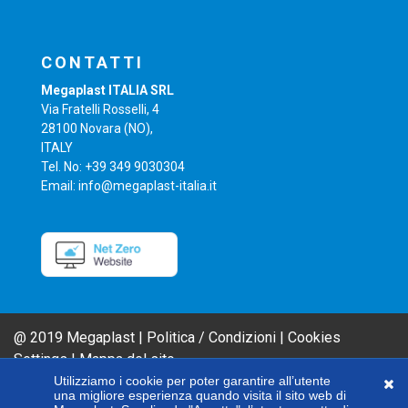
CONTATTI
Megaplast ITALIA SRL
Via Fratelli Rosselli, 4
28100 Novara (NO),
ITALY
Tel. No: +39 349 9030304
Email: info@megaplast-italia.it
@ 2019 Megaplast |
Politica / Condizioni
|
Cookies
Settings
|
Mappa del sito
Le linee di prodotti AIROFILM & FIBER FILM sono marchi MEGAPLAST. Al fine
Utilizziamo i cookie per poter garantire all’utente
una migliore esperienza quando visita il sito web di
di migliorare i nostri prodotti, l'azienda si riserva il diritto di modificare