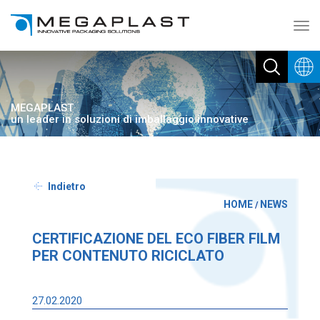
Toggl
navig
MEGAPLAST
un leader in soluzioni di imballaggio innovative
Indietro
HOME
NEWS
/
CERTIFICAZIONE DEL ECO FIBER FILM
PER CONTENUTO RICICLATO
27.02.2020