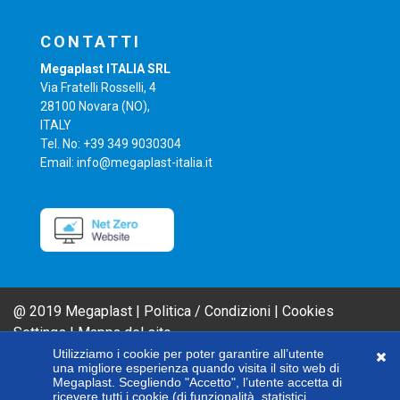
CONTATTI
Megaplast ITALIA SRL
Via Fratelli Rosselli, 4
28100 Novara (NO),
ITALY
Tel. No: +39 349 9030304
Email: info@megaplast-italia.it
@ 2019 Megaplast |
Politica / Condizioni
|
Cookies
Settings
|
Mappa del sito
Le linee di prodotti AIROFILM & FIBER FILM sono marchi MEGAPLAST. Al fine
Utilizziamo i cookie per poter garantire all’utente
una migliore esperienza quando visita il sito web di
di migliorare i nostri prodotti, l'azienda si riserva il diritto di modificare
Megaplast. Scegliendo "Accetto", l’utente accetta di
qualsiasi specifica tecnica qui contenuta, senza alcun preavviso.
ricevere tutti i cookie (di funzionalità, statistici,